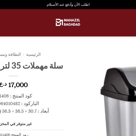
اطلب الأن وأدفع عند الأستلام
الرئيسية
/
النظافة ومست
سلة مهملات 35 لتر hobby life
17,000
د.ع
كود المنتج : 011406
الباركود : 8694064010482
أبعاد : 30.7 × 38.5 × 56.3 (ارتفاع) سم
غير متوفر في المخز
رمز المنتج:
011406