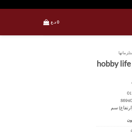
0
د.ع
لزماتها
ون