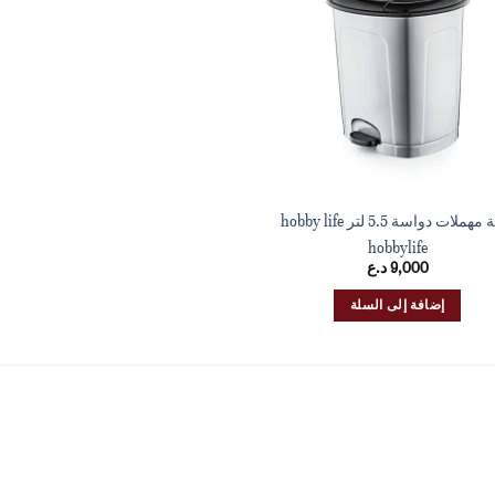
ملات دواسة 5.5 لتر hobby life
hobbylife
9,000
د.ع
إضافة إلى السلة