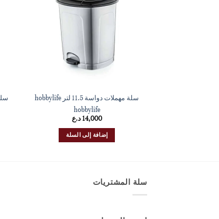
سلة مهملات دواسة 11.5 لتر hobbylife
سلة مه
hobbylife
14,000
د.ع
إضافة إلى السلة
سلة المشتريات