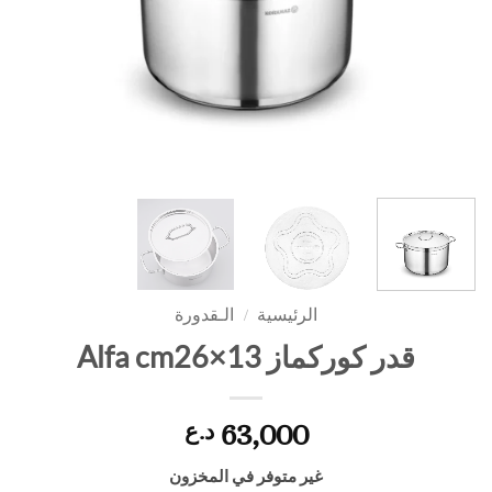
الرئيسية
/
الـقدورة
قدر كوركماز Alfa cm26×13
63,000
د.ع
غير متوفر في المخزون