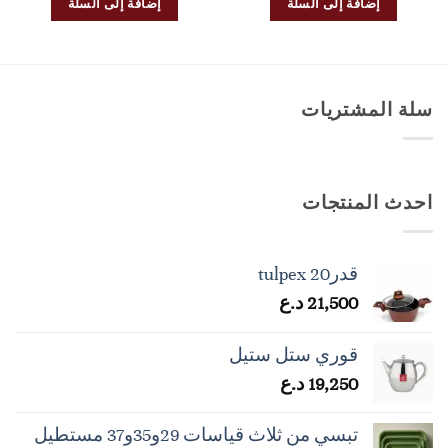
إضافة إلى السلة
إضافة إلى السلة
سلة المشتريات
احدث المنتجات
قدرtulpex 20
21,500
د.ع
قوري ستل ستيل
19,250
د.ع
تبسي من ثلاث قياسات 29و35و37 مستطيل