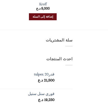
Kroff
8,000
د.ع
إضافة إلى السلة
سلة المشتريات
احدث المنتجات
قدرtulpex 20
21,500
د.ع
قوري ستل ستيل
19,250
د.ع