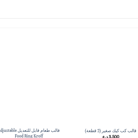
قالب طعام قابل للتعديل stable
قالب كب كيك صغير (2 قطعة)
Food Ring Kroff
3,500
د.ع