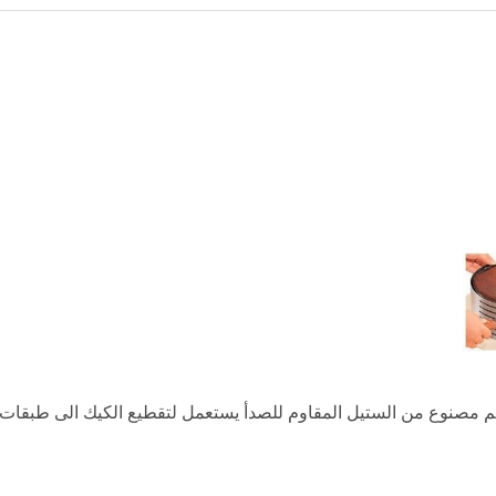
طيع الكيك من ماركة Kroff، تصميم مصنوع من الستيل المقاوم للصدأ يستعمل لتقطيع الكيك