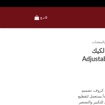
0
د.ع
والمعجنات
لكيك
Adjusta
ة كروف، تصميم
أ يستعمل لتقطيع
للتكبير والتصغير