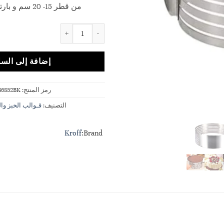
من قطر 15- 20 سم و بارتفاع 8.5 سم
كمية قالب لتقطيع الكيك Adjustable Cake Leveler Kroff
إضافة إلى السل
رمز المنتج:
6852BK
التصنيف:
قـوالب الخبز وا
Kroff
Brand: