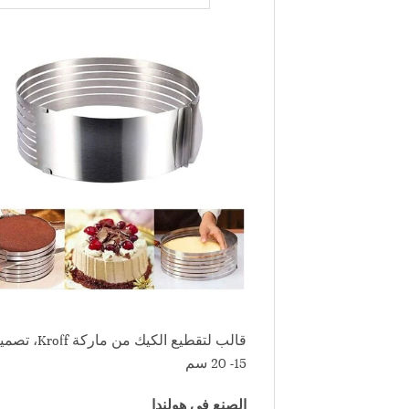
قالب لتق
15- 20 سم
الصنع في هولندا