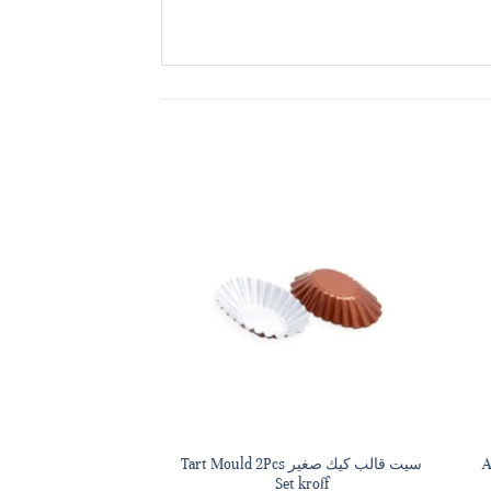
Adju
سيت قالب كيك صغير Tart Mould 2Pcs
t kroff
Set kroff