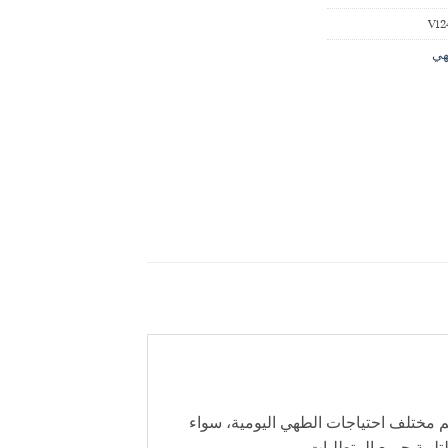
V12
هي
. تم تصميمه ليلائم مختلف احتياجات الطهي اليومية، سواء
لبية جميع المتطلبات.