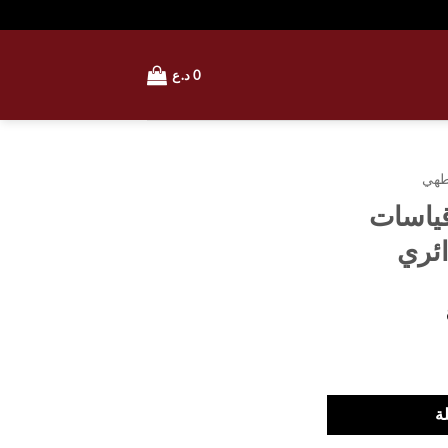
0
د.ع
طهي
قياسات
ة