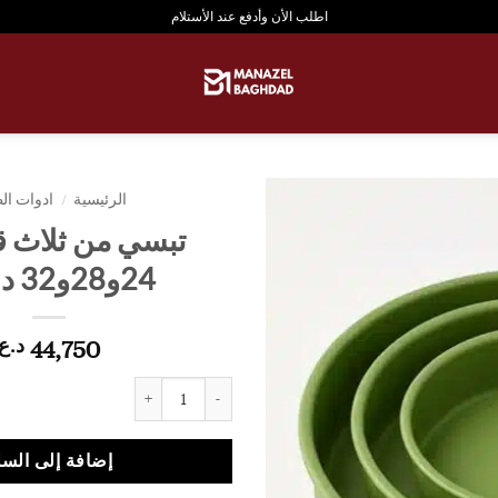
اطلب الأن وأدفع عند الأستلام
الرئيسية
/
ادوات ال
تبسي من ثلاث 
24و28و32 دائري
44,750
د.ع
كمية تبسي من ثلاث قياسات 24و28و32 دائري
إضافة إلى السل