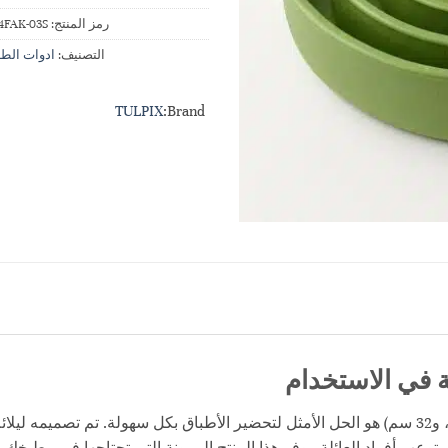
رمز المنتج:
4FAK-03S
التصنيف:
ادوات الط
TULPIX
Brand:
 في الاستخدام
تبسي دائري بثلاث قياسات مختلفة (24، 28، و32 سم) هو الحل الأمثل لتحضير الأطباق بكل سهولة
ب أفراد العائلة. يوفر هذا المنتج المرونة التي تحتاجها في مطبخك لت