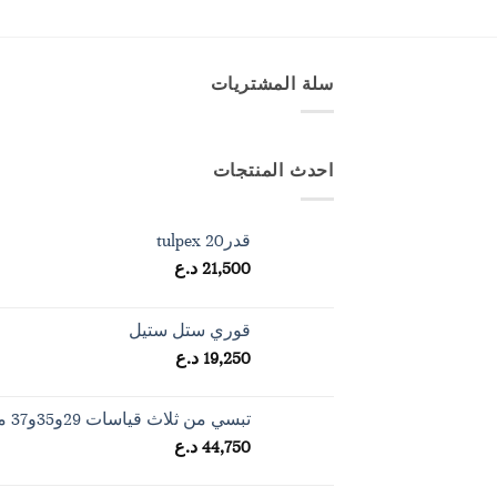
سلة المشتريات
احدث المنتجات
قدرtulpex 20
21,500
د.ع
قوري ستل ستيل
19,250
د.ع
تبسي من ثلاث قياسات 29و35و37 مستطيل
44,750
د.ع