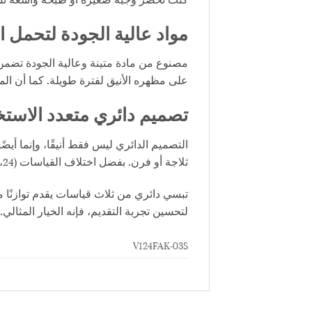
مواد عالية الجودة لتحمل ا
مصنوع من مادة متينة وعالية الجودة تضمن
على مظهره الأنيق لفترة طويلة. كما أن المو
تصميم دائري متعدد الاست
التصميم الدائري ليس فقط أنيقًا، وإنما أي
ثلاجة أو فرن. بفضل اختلاف القياسات (24، 28، و32 سم)، يمكنك اختيار الحجم المناسب لأي وصفة أو احتياج.
تبسي دائري من ثلاث قياسات يقدم توازنًا 
لتحسين تجربة التقديم، فإنه الخيار المثالي
V124FAK-03S