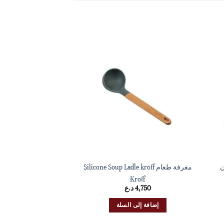
ن
مغرفة طعام Silicone Soup Ladle kroff
adle
Kroff
roff
4,750
د.ع
4,750
د
إضافة إلى السلة
إضافة إلى 