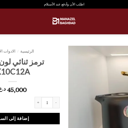
اطلب الأن وأدفع عند الأستلام
الرئيسية
/
الادوات ا
ترمز ثنائي لون
K10C12A
45,000
د.ع
كمية ترمز ثنائي لون اسود K10C12A
إضافة إلى السل