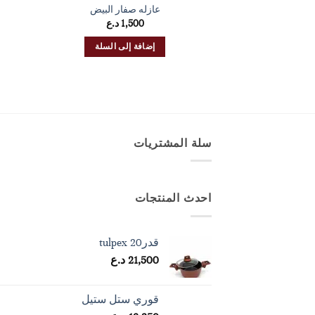
عازله صفار البيض
1,500
د.ع
إضافة إلى السلة
سلة المشتريات
احدث المنتجات
قدرtulpex 20
21,500
د.ع
قوري ستل ستيل