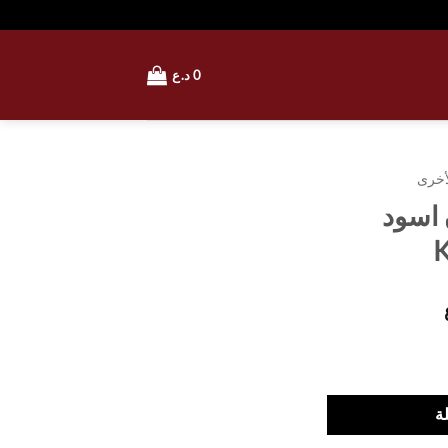
0
د.ع
لأخرى
 اسود
ة