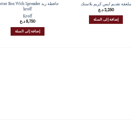
حافظة زبد tter Box With Spreader
ملعقة تقديم ايس كريم بلاستك
kroff
2,250
د.ع
Kroff
إضافة إلى السلة
8,750
د.ع
إضافة إلى السلة