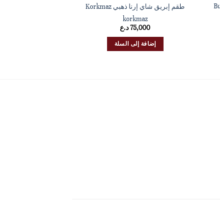
Bu
طقم إبريق شاي إرنا ذهبي Korkmaz
ماسكة لتقلي
4,750
د
korkmaz
75,000
د.ع
إضافة إلى 
إضافة إلى السلة