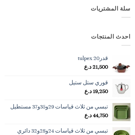
سلة المشتريات
احدث المنتجات
قدرtulpex 20
21,500
د.ع
قوري ستل ستيل
19,250
د.ع
تبسي من ثلاث قياسات 29و35و37 مستطيل
44,750
د.ع
تبسي من ثلاث قياسات 24و28و32 دائري