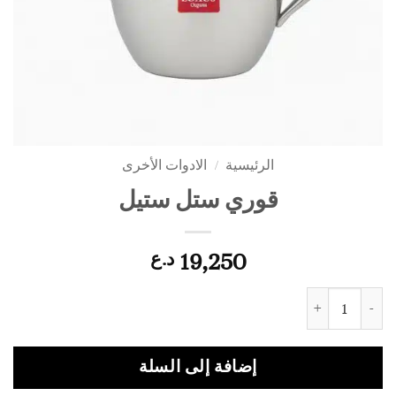
الرئيسية
/
الادوات الأخرى
قوري ستل ستيل
19,250
د.ع
كمية قوري ستل ستيل
إضافة إلى السلة