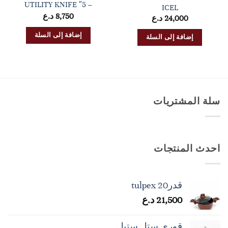
– 5″ UTILITY KNIFE
ICEL
8,750
د.ع
24,000
د.ع
إضافة إلى السلة
إضافة إلى السلة
سلة المشتريات
احدث المنتجات
قدرtulpex 20
21,500
د.ع
قوري ستل ستيل